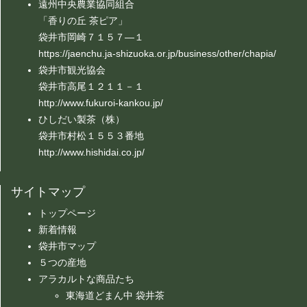
遠州中央農業協同組合
「香りの丘 茶ピア」
袋井市岡崎７１５７―１
https://jaenchu.ja-shizuoka.or.jp/business/other/chapia/
袋井市観光協会
袋井市高尾１２１１－１
http://www.fukuroi-kankou.jp/
ひしだい製茶（株）
袋井市村松１５５３番地
http://www.hishidai.co.jp/
サイトマップ
トップページ
新着情報
袋井市マップ
５つの産地
アラカルトな商品たち
東海道どまん中 袋井茶