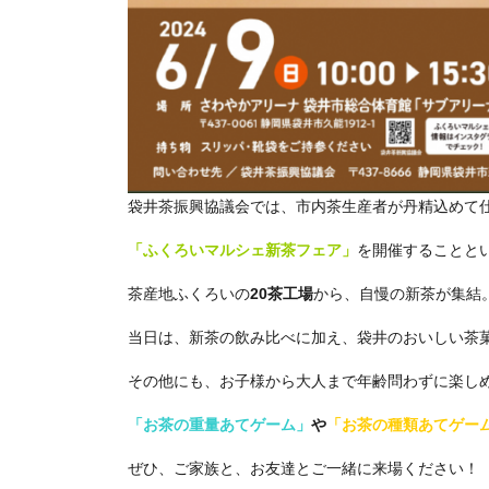
袋井茶振興協議会では、市内茶生産者が丹精込めて仕
「ふくろいマルシェ新茶フェア」
を開催することと
茶産地ふくろいの
20茶工場
から、自慢の新茶が集結
当日は、新茶の飲み比べに加え、袋井のおいしい茶
その他にも、お子様から大人まで年齢問わずに楽し
「お茶の重量あてゲーム」
や
「お茶の種類あてゲー
ぜひ、ご家族と、お友達とご一緒に来場ください！