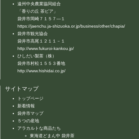
遠州中央農業協同組合
「香りの丘 茶ピア」
袋井市岡崎７１５７―１
https://jaenchu.ja-shizuoka.or.jp/business/other/chapia/
袋井市観光協会
袋井市高尾１２１１－１
http://www.fukuroi-kankou.jp/
ひしだい製茶（株）
袋井市村松１５５３番地
http://www.hishidai.co.jp/
サイトマップ
トップページ
新着情報
袋井市マップ
５つの産地
アラカルトな商品たち
東海道どまん中 袋井茶